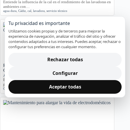
Entiende la influencia de la cal en el rendimiento de las lavadoras en
ambientes con…
agua dura
,
Cádiz
,
cal
,
lavadora
,
servicio técnico
Tu privacidad es importante
Utilizamos cookies propias y de terceros para mejorar la
experiencia de navegación, analizar el tráfico del sitio y ofrecer
contenidos adaptados a tus intereses. Puedes aceptar, rechazar o
configurar tus preferencias en cualquier momento.
Rechazar todas
Problemas de Electrodomésticos en Pisos Antiguos de
Cádiz
Configurar
Averías y orientación en Cádiz
Exploramos los problemas más comunes de electrodomésticos en
pisos antiguos de Cádiz, considerando la humedad…
Aceptar todas
Cádiz
,
Electrodomésticos
,
problemas comunes
,
soluciones