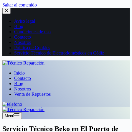
Saltar al contenido
Aviso legal
Blog
Condiciones de uso
Contacto
Nosotros
Política de Cookies
Servicio Técnico de Electrodomésticos en Cádiz
Inicio
Contacto
Blog
Nosotros
Venta de Repuestos
Menú
Servicio Técnico Beko en El Puerto de