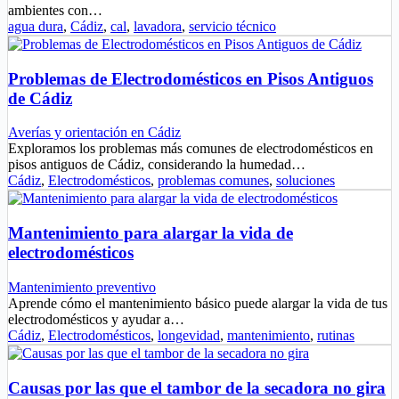
ambientes con…
agua dura
,
Cádiz
,
cal
,
lavadora
,
servicio técnico
Problemas de Electrodomésticos en Pisos Antiguos
de Cádiz
Averías y orientación en Cádiz
Exploramos los problemas más comunes de electrodomésticos en
pisos antiguos de Cádiz, considerando la humedad…
Cádiz
,
Electrodomésticos
,
problemas comunes
,
soluciones
Mantenimiento para alargar la vida de
electrodomésticos
Mantenimiento preventivo
Aprende cómo el mantenimiento básico puede alargar la vida de tus
electrodomésticos y ayudar a…
Cádiz
,
Electrodomésticos
,
longevidad
,
mantenimiento
,
rutinas
Causas por las que el tambor de la secadora no gira