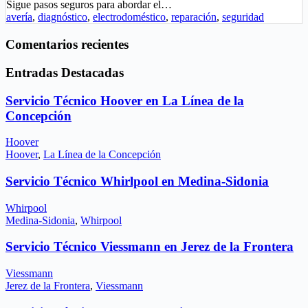
Sigue pasos seguros para abordar el…
avería
,
diagnóstico
,
electrodoméstico
,
reparación
,
seguridad
Comentarios recientes
Entradas Destacadas
Servicio Técnico Hoover en La Línea de la
Concepción
Hoover
Hoover
,
La Línea de la Concepción
Servicio Técnico Whirlpool en Medina-Sidonia
Whirpool
Medina-Sidonia
,
Whirpool
Servicio Técnico Viessmann en Jerez de la Frontera
Viessmann
Jerez de la Frontera
,
Viessmann