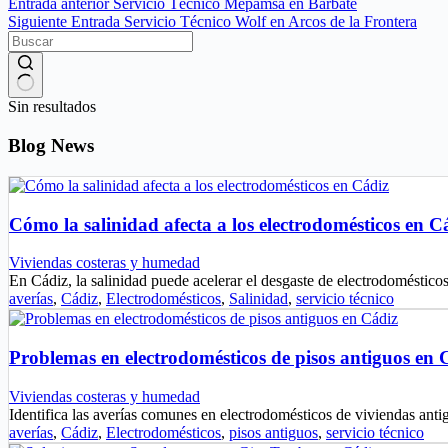
Entrada
anterior
Servicio Técnico Mepamsa en Barbate
Siguiente
Entrada
Servicio Técnico Wolf en Arcos de la Frontera
Sin resultados
Blog News
Cómo la salinidad afecta a los electrodomésticos en C
Viviendas costeras y humedad
En Cádiz, la salinidad puede acelerar el desgaste de electrodoméstic
averías
,
Cádiz
,
Electrodomésticos
,
Salinidad
,
servicio técnico
Problemas en electrodomésticos de pisos antiguos en 
Viviendas costeras y humedad
Identifica las averías comunes en electrodomésticos de viviendas ant
averías
,
Cádiz
,
Electrodomésticos
,
pisos antiguos
,
servicio técnico