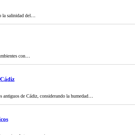
o la salinidad del…
n ambientes con…
 Cádiz
os antiguos de Cádiz, considerando la humedad…
icos