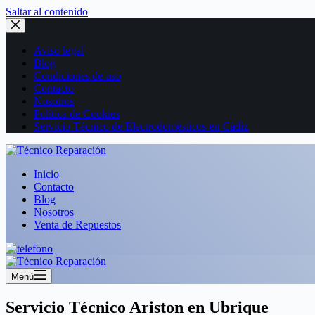
Saltar al contenido
Aviso legal
Blog
Condiciones de uso
Contacto
Nosotros
Política de Cookies
Servicio Técnico de Electrodomésticos en Cádiz
Inicio
Contacto
Blog
Nosotros
Venta de Repuestos
Menú
Servicio Técnico Ariston en Ubrique