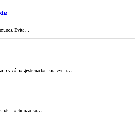
diz
 comunes. Evita…
icado y cómo gestionarlos para evitar…
prende a optimizar su…