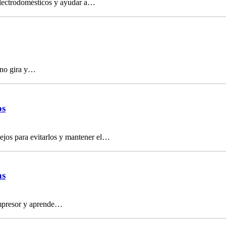
electrodomésticos y ayudar a…
 no gira y…
os
ejos para evitarlos y mantener el…
as
compresor y aprende…