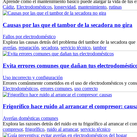
Aprende cómo el mantenimiento básico puede alargar la vida de tus 
Cádiz
,
Electrodomésticos
,
longevidad
,
mantenimiento
,
rutinas
Causas por las que el tambor de la secadora no gira
Fallos por electrodoméstico
Explora las causas detrás del problema del tambor de la secadora que
averías
,
reparación
,
secadora
,
servicio técnico
,
tambor
Evita errores comunes que dañan tus electrodoméstic
Uso incorrecto y configuración
Errores comúnmente cometidos en el uso de electrodomésticos y cons
Electrodomésticos
,
errores comunes
,
uso correcto
Frigorífico hace ruido al arrancar el compresor: caus
Averías domésticas comunes
Explora las razones detrás del ruido en tu frigorífico al arrancar el 
compresor
,
frigorífico
,
ruido al arrancar
,
servicio técnico