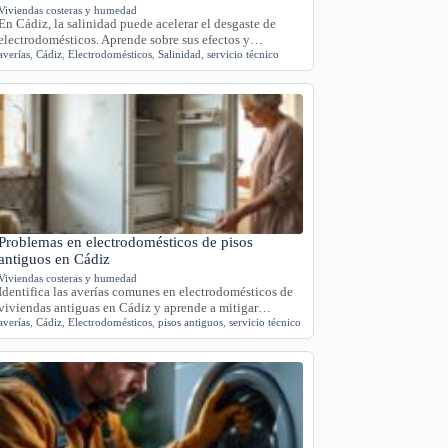
Viviendas costeras y humedad
En Cádiz, la salinidad puede acelerar el desgaste de
electrodomésticos. Aprende sobre sus efectos y…
averías
,
Cádiz
,
Electrodomésticos
,
Salinidad
,
servicio técnico
Problemas en electrodomésticos de pisos
antiguos en Cádiz
Viviendas costeras y humedad
Identifica las averías comunes en electrodomésticos de
viviendas antiguas en Cádiz y aprende a mitigar…
averías
,
Cádiz
,
Electrodomésticos
,
pisos antiguos
,
servicio técnico