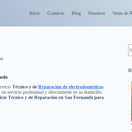
Inicio
Contacto
Blog
Nosotros
Venta de 
S
re
on
B
ando
ervicio
Técnico y de
Reparación de electrodomésticos
 un servicio profesional y directamente en su domicilio.
icio Técnico y de Reparación en San Fernando para