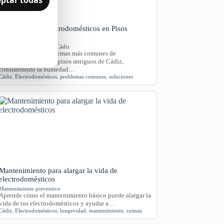
Problemas de Electrodomésticos en Pisos
Antiguos de Cádiz
Averías y orientación en Cádiz
Exploramos los problemas más comunes de
electrodomésticos en pisos antiguos de Cádiz,
considerando la humedad…
Cádiz
,
Electrodomésticos
,
problemas comunes
,
soluciones
Mantenimiento para alargar la vida de
electrodomésticos
Mantenimiento preventivo
Aprende cómo el mantenimiento básico puede alargar la
vida de tus electrodomésticos y ayudar a…
Cádiz
,
Electrodomésticos
,
longevidad
,
mantenimiento
,
rutinas