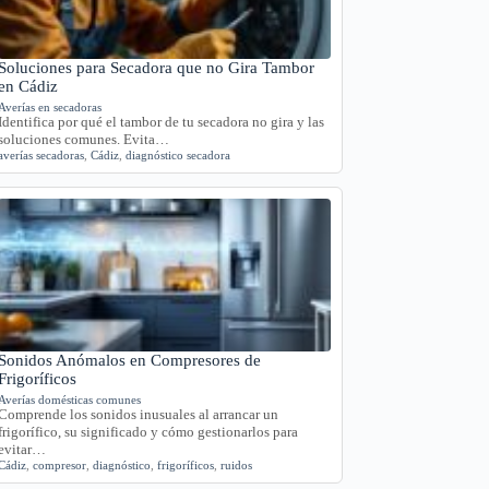
Soluciones para Secadora que no Gira Tambor
en Cádiz
Averías en secadoras
Identifica por qué el tambor de tu secadora no gira y las
soluciones comunes. Evita…
averías secadoras
,
Cádiz
,
diagnóstico secadora
Sonidos Anómalos en Compresores de
Frigoríficos
Averías domésticas comunes
Comprende los sonidos inusuales al arrancar un
frigorífico, su significado y cómo gestionarlos para
evitar…
Cádiz
,
compresor
,
diagnóstico
,
frigoríficos
,
ruidos