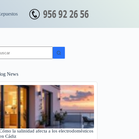
Repuestos
in
sultados
log News
Cómo la salinidad afecta a los electrodomésticos
en Cádiz