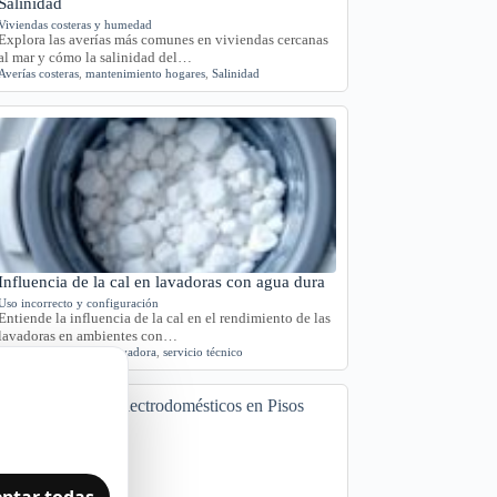
Salinidad
Viviendas costeras y humedad
Explora las averías más comunes en viviendas cercanas
al mar y cómo la salinidad del…
Averías costeras
,
mantenimiento hogares
,
Salinidad
Influencia de la cal en lavadoras con agua dura
Uso incorrecto y configuración
Entiende la influencia de la cal en el rendimiento de las
lavadoras en ambientes con…
agua dura
,
Cádiz
,
cal
,
lavadora
,
servicio técnico
ptar todas