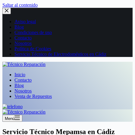
Saltar al contenido
Aviso legal
Blog
Condiciones de uso
Contacto
Nosotros
Política de Cookies
Servicio Técnico de Electrodomésticos en Cádiz
Inicio
Contacto
Blog
Nosotros
Venta de Repuestos
Menú
Servicio Técnico Mepamsa en Cádiz