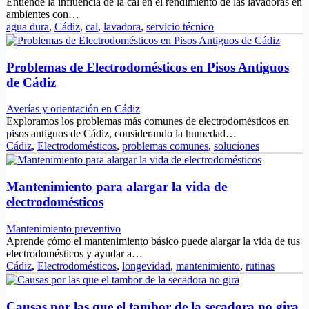
Entiende la influencia de la cal en el rendimiento de las lavadoras en
ambientes con…
agua dura
,
Cádiz
,
cal
,
lavadora
,
servicio técnico
Problemas de Electrodomésticos en Pisos Antiguos
de Cádiz
Averías y orientación en Cádiz
Exploramos los problemas más comunes de electrodomésticos en
pisos antiguos de Cádiz, considerando la humedad…
Cádiz
,
Electrodomésticos
,
problemas comunes
,
soluciones
Mantenimiento para alargar la vida de
electrodomésticos
Mantenimiento preventivo
Aprende cómo el mantenimiento básico puede alargar la vida de tus
electrodomésticos y ayudar a…
Cádiz
,
Electrodomésticos
,
longevidad
,
mantenimiento
,
rutinas
Causas por las que el tambor de la secadora no gira